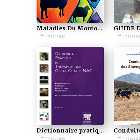
Maladies Du Mouton 3ed
7 years ago
7 years a
by VETBOOKSTORE
by VETBOOKSTORE
Dictionnaire pratique therapeutique de chien chat et nac
7 years ago
7 years a