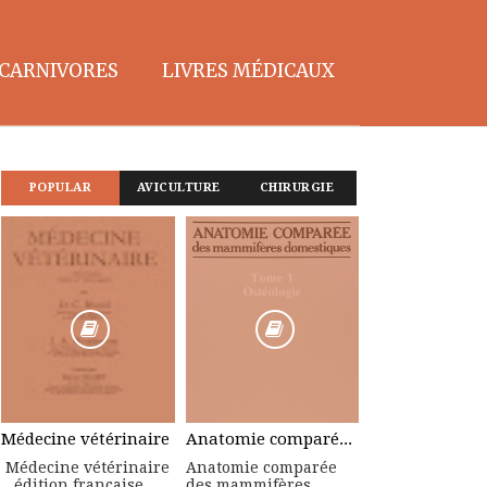
CARNIVORES
LIVRES MÉDICAUX
POPULAR
AVICULTURE
CHIRURGIE
Médecine vétérinaire
Anatomie comparée des mammifères domestiques : Tome 1, Ostéologie
Médecine vétérinaire
Anatomie comparée
édition française
des mammifères