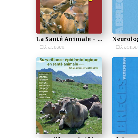
La Santé Animale - Généralités
7 years ago
7 years a
by VETBOOKSTORE
by VETBOOKSTORE