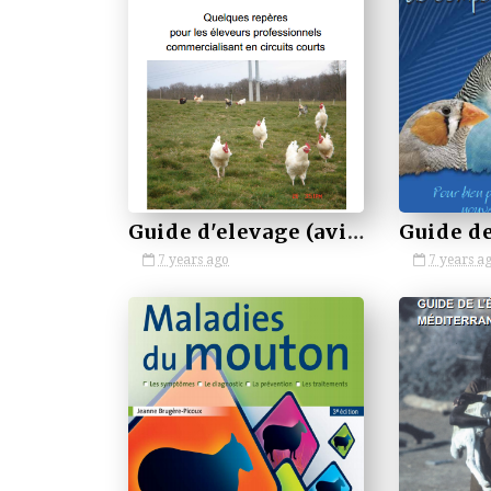
by VETBOOKSTORE
by VETBOOKSTORE
Guide d'elevage (aviculture fermiere)
7 years ago
7 years a
by VETBOOKSTORE
by VETBOOKSTORE