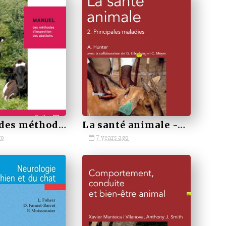
by VETBOOKSTORE
Manuel des méthodes d'inspection des abattoirs
La santé animale -Principales maladies
go
7 years ago
by VETBOOKSTORE