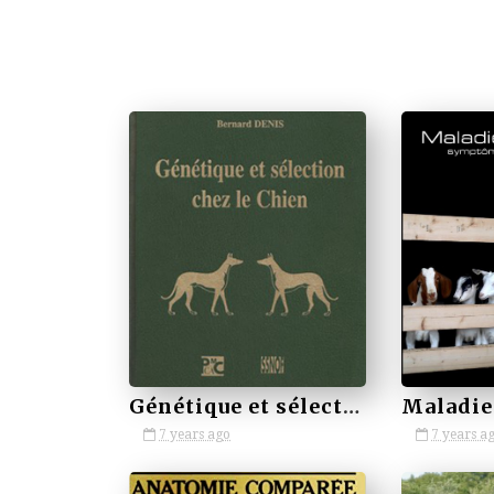
by VETBOOKSTORE
by VETBOOKSTORE
Génétique et sélection chez le chien
7 years ago
7 years a