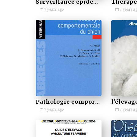
Surveillance épidémiologique en santé animale (2011)
7 years ago
7 years a
by VETBOOKSTORE
by VETBOOKSTORE
Pathologie comportementale du chien
7 years ago
7 years a