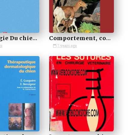
Neurologie Du chien et du chat
Comportement, conduite et bien-être animal
go
7 years ago
by VETBOOKSTORE