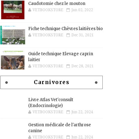
Caudotomie chez le mouton
VETBOOKSTORE
Jan 02, 2022
Fiche technique Chèvres laitières bio
VETBOOKSTORE
Dec 31, 2021
Guide technique Elevage caprin
laitier
VETBOOKSTORE
Dec 28, 2021
Carnivores
Livre Atlas Vet'consult
(Endocrinologie)
VETBOOKSTORE
Jun 22, 2024
Gestion médicale de l'arthrose
canine
VETBOOKSTORE
Jun 22, 2024