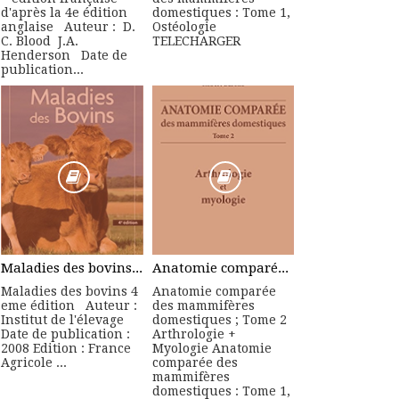
d'après la 4e édition
domestiques : Tome 1,
anglaise Auteur : D.
Ostéologie
C. Blood J.A.
TELECHARGER
Henderson Date de
publication...
Maladies des bovins 4 eme édition - Manuel Pratique
Anatomie comparée des mammifères domestiques ; Tome 2 Arthrologie + Myologie
Maladies des bovins 4
Anatomie comparée
eme édition Auteur :
des mammifères
Institut de l'élevage
domestiques ; Tome 2
Date de publication :
Arthrologie +
2008 Edition : France
Myologie Anatomie
Agricole ...
comparée des
mammifères
domestiques : Tome 1,