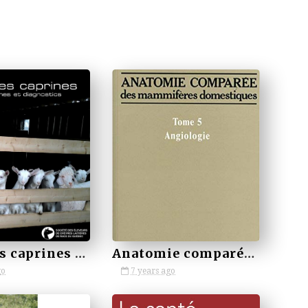
by VETBOOKSTORE
Maladies caprines symptomes et diagnostics
Anatomie comparée des mammifères domestiques Tome 5 Angiologie
go
7 years ago