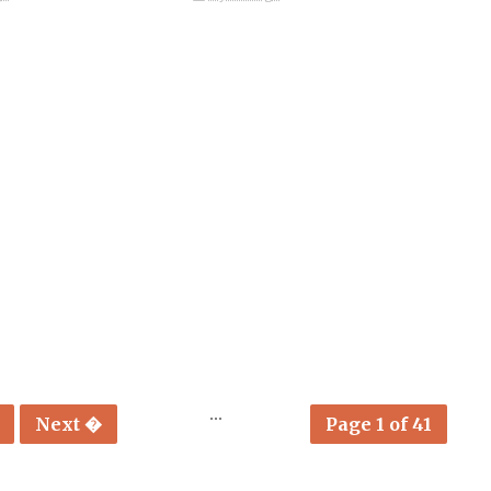
...
Next �
Page 1 of 41