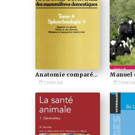
by VETBOOKSTORE
by VETBOOKSTORE
Anatomie comparée des mammifères domestiques. Tome 4, Splanchnologie II
7 years ago
7 years a
by VETBOOKSTORE
by VETBOOKSTORE