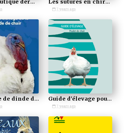
Thérapeutique dermatologique du chien - Elsevier Masson (2008)
Les sutures en chirurgie vétérinaire 1974
go
7 years ago
by VETBOOKSTORE
l'élevage de dinde de chair
Guide d'élevage poulet de chair (hubbard)
go
7 years ago