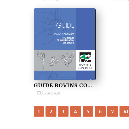
by VETBOOKSTORE
GUIDE BOVINS CONFIANCE TECHNIQUES DE MANIPULATION DES BOVINS
7 years ago
1
2
3
4
5
6
7
41