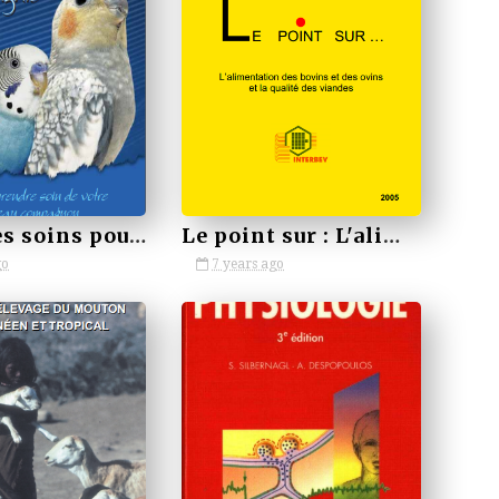
by VETBOOKSTORE
Guide des soins pour Oiseaux de compagnie
Le point sur : L'alimentation des bovins et des ovins et la qualité des viandes
go
7 years ago
by VETBOOKSTORE