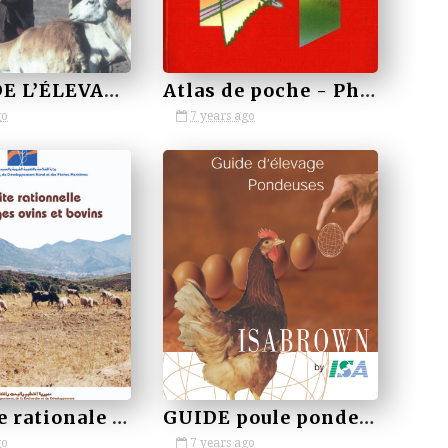
GUIDE DE L’ÉLEVAGE DU MOUTON MÉDITERRANÉEN ET TROPICAL
Atlas de poche - Physiologie
go
7 years ago
by VETBOOKSTORE
Conduite rationale d'élevage ovins bovins
GUIDE poule pondeuse
go
7 years ago