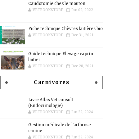
Caudotomie chez le mouton
VETBOOKSTORE
Jan 02, 2022
Fiche technique Chèvres laitières bio
VETBOOKSTORE
Dec 31, 2021
Guide technique Elevage caprin
laitier
VETBOOKSTORE
Dec 28, 2021
Carnivores
Livre Atlas Vet'consult
(Endocrinologie)
VETBOOKSTORE
Jun 22, 2024
Gestion médicale de l'arthrose
canine
VETBOOKSTORE
Jun 22, 2024