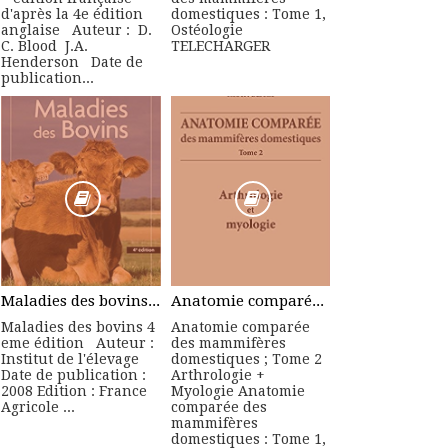
d'après la 4e édition
domestiques : Tome 1,
anglaise Auteur : D.
Ostéologie
C. Blood J.A.
TELECHARGER
Henderson Date de
publication...
Maladies des bovins 4 eme édition - Manuel Pratique
Anatomie comparée des mammifères domestiques ; Tome 2 Arthrologie + Myologie
Maladies des bovins 4
Anatomie comparée
eme édition Auteur :
des mammifères
Institut de l'élevage
domestiques ; Tome 2
Date de publication :
Arthrologie +
2008 Edition : France
Myologie Anatomie
Agricole ...
comparée des
mammifères
domestiques : Tome 1,