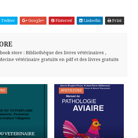
Twitter
Google+
Pinterest
Linkedin
Print
ORE
ok store : Bibliothèque des livres vétérinaires ,
ecine vétérinaire gratuits en pdf et des livres gratuits
URE
AVICULTURE
DU VETERINAIRE