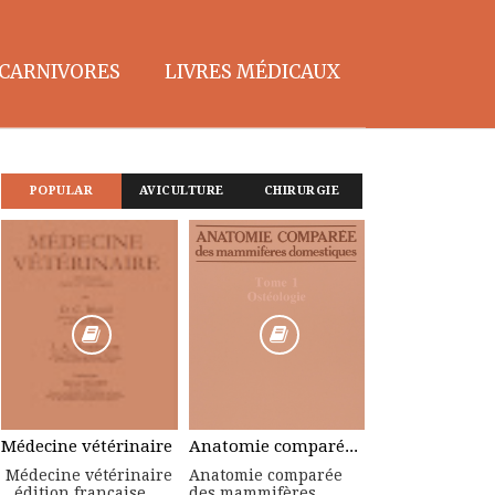
CARNIVORES
LIVRES MÉDICAUX
POPULAR
AVICULTURE
CHIRURGIE
Médecine vétérinaire
Anatomie comparée des mammifères domestiques : Tome 1, Ostéologie
Médecine vétérinaire
Anatomie comparée
édition française
des mammifères