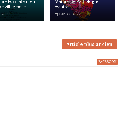
ur- Formateur en
Manuel de Pathologie
re villageoise
Aviaire
, 2022
Feb 24, 2022
Article plus ancien
FACEBOOK