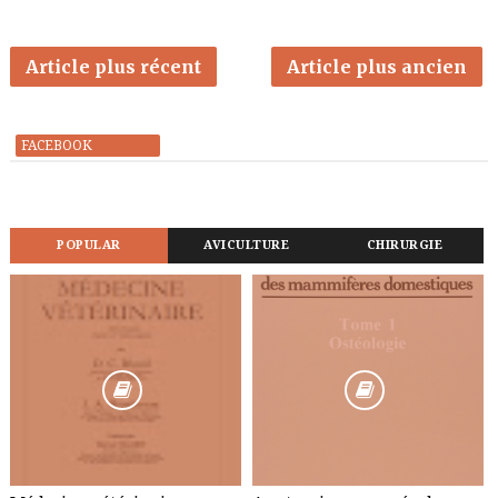
Article plus récent
Article plus ancien
FACEBOOK
POPULAR
AVICULTURE
CHIRURGIE