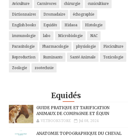
Aviculture
Carnivores
chirurgie
cunicultiure
Dictionnaires
Dromadaire
échographie
English books
Equidés
Hidaoa
Histologie
immunologie
labo
Microbiologie
NAC
Parasitologie
Pharmacologie
physiologie
Pisciculture
Reproduction
Ruminants
Santé Animale
Toxicologie
Zoologie
zootechnie
Equidés
GUIDE PRATIQUE ET TARIFICATION
ANIMAUX DE COMPAGNIE ET ÉQUIN
VETBOOKSTORE
Jul 08, 2024
ANATOMIE TOPOGRAPHIQUE DU CHEVAL