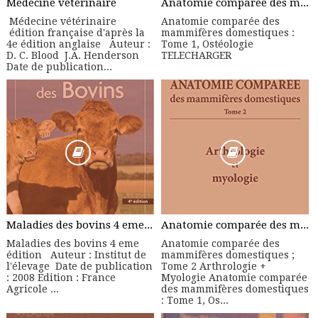
Médecine vétérinaire
Anatomie comparée des mammifères domestiques : Tome 1, Ostéologie
Médecine vétérinaire
Anatomie comparée des
édition française d'après la
mammifères domestiques :
4e édition anglaise Auteur :
Tome 1, Ostéologie
D. C. Blood J.A. Henderson
TELECHARGER
Date de publication...
Maladies des bovins 4 eme édition - Manuel Pratique
Anatomie comparée des mammifères domestiques ; Tome 2 Arthrologie + Myologie
Maladies des bovins 4 eme
Anatomie comparée des
édition Auteur : Institut de
mammifères domestiques ;
l'élevage Date de publication
Tome 2 Arthrologie +
: 2008 Edition : France
Myologie Anatomie comparée
Agricole ...
des mammifères domestiques
: Tome 1, Os...