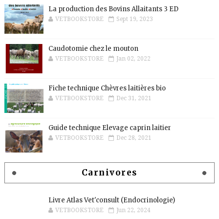
La production des Bovins Allaitants 3 ED
VETBOOKSTORE
Sept 19, 2023
Caudotomie chez le mouton
VETBOOKSTORE
Jan 02, 2022
Fiche technique Chèvres laitières bio
VETBOOKSTORE
Dec 31, 2021
Guide technique Elevage caprin laitier
VETBOOKSTORE
Dec 28, 2021
Carnivores
Livre Atlas Vet'consult (Endocrinologie)
VETBOOKSTORE
Jun 22, 2024