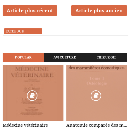
Article plus récent
Article plus ancien
FACEBOOK
POPULAR
AVICULTURE
CHIRURGIE
Médecine vétérinaire
Anatomie comparée des mammifères domestiques : Tome 1, Ostéologie