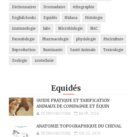
Dictionnaires
Dromadaire
échographie
English books
Equidés
Hidaoa
Histologie
immunologie
labo
Microbiologie
NAC
Parasitologie
Pharmacologie
physiologie
Pisciculture
Reproduction
Ruminants
Santé Animale
Toxicologie
Zoologie
zootechnie
Equidés
GUIDE PRATIQUE ET TARIFICATION
ANIMAUX DE COMPAGNIE ET ÉQUIN
VETBOOKSTORE
Jul 08, 2024
ANATOMIE TOPOGRAPHIQUE DU CHEVAL
VETBOOKSTORE
Oct 23, 2023