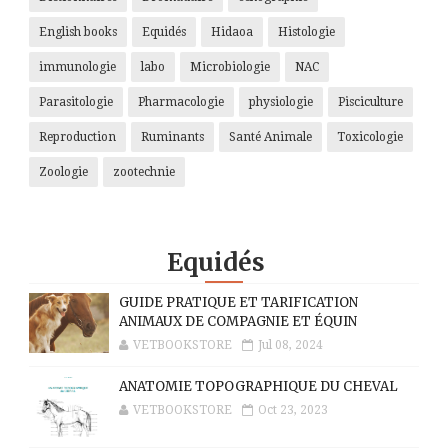
English books
Equidés
Hidaoa
Histologie
immunologie
labo
Microbiologie
NAC
Parasitologie
Pharmacologie
physiologie
Pisciculture
Reproduction
Ruminants
Santé Animale
Toxicologie
Zoologie
zootechnie
Equidés
GUIDE PRATIQUE ET TARIFICATION
ANIMAUX DE COMPAGNIE ET ÉQUIN
VETBOOKSTORE
Jul 08, 2024
ANATOMIE TOPOGRAPHIQUE DU CHEVAL
VETBOOKSTORE
Oct 23, 2023