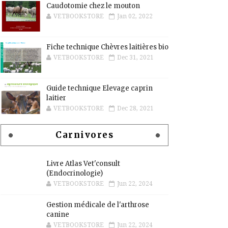
Caudotomie chez le mouton
VETBOOKSTORE
Jan 02, 2022
Fiche technique Chèvres laitières bio
VETBOOKSTORE
Dec 31, 2021
Guide technique Elevage caprin
laitier
VETBOOKSTORE
Dec 28, 2021
Carnivores
Livre Atlas Vet'consult
(Endocrinologie)
VETBOOKSTORE
Jun 22, 2024
Gestion médicale de l'arthrose
canine
VETBOOKSTORE
Jun 22, 2024