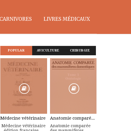
CARNIVORES
LIVRES MÉDICAUX
POPULAR
AVICULTURE
CHIRURGIE
Médecine vétérinaire
Anatomie comparée des mammifères domestiques : Tome 1, Ostéologie
Médecine vétérinaire
Anatomie comparée
édition française
des mammifères