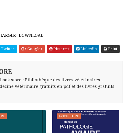
CHARGER- DOWNLOAD
Twitter
Google+
Pinterest
Linkedin
Print
ORE
ok store : Bibliothèque des livres vétérinaires ,
ecine vétérinaire gratuits en pdf et des livres gratuits
URE
AVICULTURE