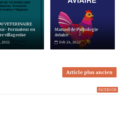
DU VETERINAIRE
ur- Formateur en
Manuel de Pathologie
re villageoise
Aviaire
, 2022
Feb 24, 2022
Article plus ancien
FACEBOOK