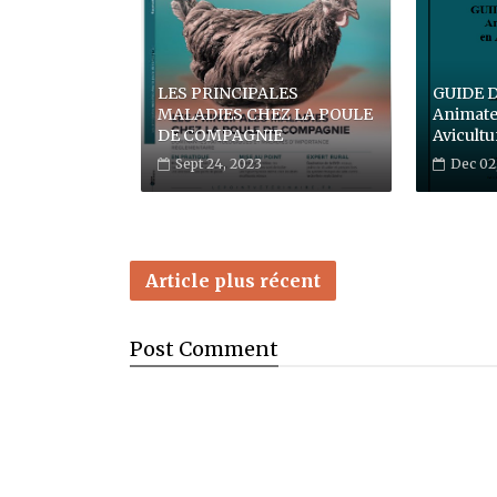
LES PRINCIPALES
GUIDE 
MALADIES CHEZ LA POULE
Animate
DE COMPAGNIE
Avicultu
Sept 24, 2023
Dec 02
Article plus récent
Post
Comment