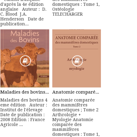
d'après la 4e édition
domestiques : Tome 1,
anglaise Auteur : D.
Ostéologie
C. Blood J.A.
TELECHARGER
Henderson Date de
publication...
Maladies des bovins 4 eme édition - Manuel Pratique
Anatomie comparée des mammifères domestiques ; Tome 2 Arthrologie + Myologie
Maladies des bovins 4
Anatomie comparée
eme édition Auteur :
des mammifères
Institut de l'élevage
domestiques ; Tome 2
Date de publication :
Arthrologie +
2008 Edition : France
Myologie Anatomie
Agricole ...
comparée des
mammifères
domestiques : Tome 1,