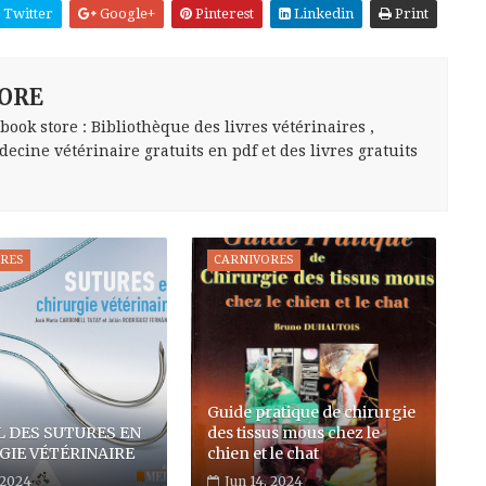
Twitter
Google+
Pinterest
Linkedin
Print
ORE
ok store : Bibliothèque des livres vétérinaires ,
ecine vétérinaire gratuits en pdf et des livres gratuits
ORES
CARNIVORES
Guide pratique de chirurgie
 DES SUTURES EN
des tissus mous chez le
GIE VÉTÉRINAIRE
chien et le chat
 2024
Jun 14, 2024