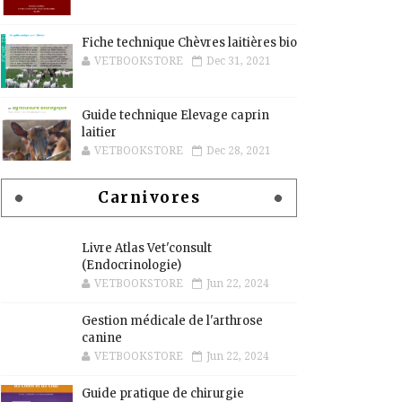
Fiche technique Chèvres laitières bio
VETBOOKSTORE
Dec 31, 2021
Guide technique Elevage caprin
laitier
VETBOOKSTORE
Dec 28, 2021
Carnivores
Livre Atlas Vet'consult
(Endocrinologie)
VETBOOKSTORE
Jun 22, 2024
Gestion médicale de l'arthrose
canine
VETBOOKSTORE
Jun 22, 2024
Guide pratique de chirurgie