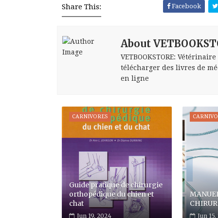
Share This:
Facebook
About VETBOOKST
VETBOOKSTORE: Vétérinaire bo
télécharger des livres de méd
en ligne
CARNIVORES
CARNIV
Guide pratique de chirurgie
orthopédique du chien et
MANUEL
chat
CHIRUR
Jun 19, 2024
Jun 15,