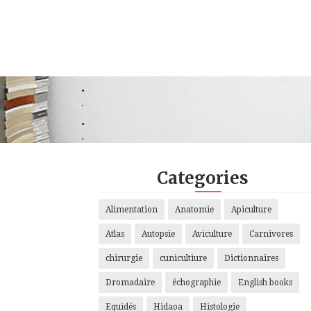
.
.
.
.
Categories
Alimentation
Anatomie
Apiculture
Atlas
Autopsie
Aviculture
Carnivores
chirurgie
cunicultiure
Dictionnaires
Dromadaire
échographie
English books
Equidés
Hidaoa
Histologie