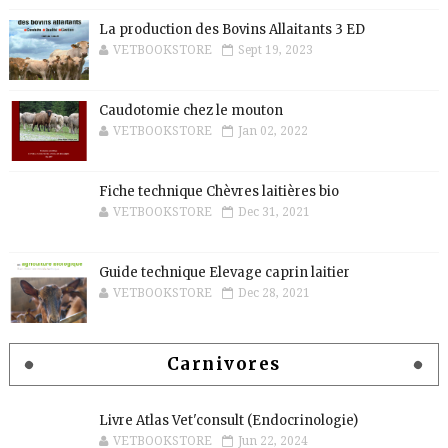
La production des Bovins Allaitants 3 ED
VETBOOKSTORE
Sept 19, 2023
Caudotomie chez le mouton
VETBOOKSTORE
Jan 02, 2022
Fiche technique Chèvres laitières bio
VETBOOKSTORE
Dec 31, 2021
Guide technique Elevage caprin laitier
VETBOOKSTORE
Dec 28, 2021
Carnivores
Livre Atlas Vet'consult (Endocrinologie)
VETBOOKSTORE
Jun 22, 2024