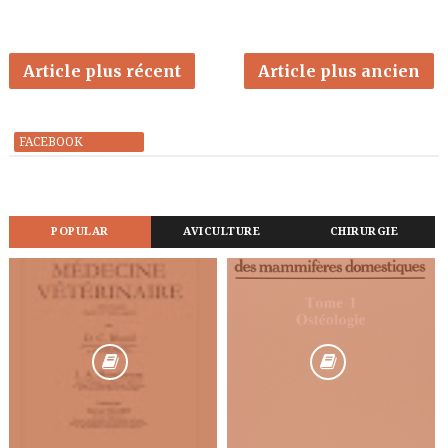
Article plus récent
Article plus ancien
FACEBOOK
POPULAR
AVICULTURE
CHIRURGIE