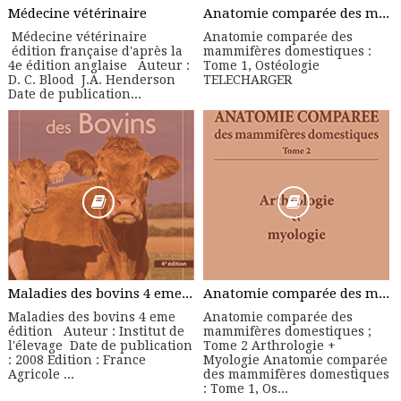
Médecine vétérinaire
Anatomie comparée des mammifères domestiques : Tome 1, Ostéologie
Médecine vétérinaire
Anatomie comparée des
édition française d'après la
mammifères domestiques :
4e édition anglaise Auteur :
Tome 1, Ostéologie
D. C. Blood J.A. Henderson
TELECHARGER
Date de publication...
Maladies des bovins 4 eme édition - Manuel Pratique
Anatomie comparée des mammifères domestiques ; Tome 2 Arthrologie + Myologie
Maladies des bovins 4 eme
Anatomie comparée des
édition Auteur : Institut de
mammifères domestiques ;
l'élevage Date de publication
Tome 2 Arthrologie +
: 2008 Edition : France
Myologie Anatomie comparée
Agricole ...
des mammifères domestiques
: Tome 1, Os...