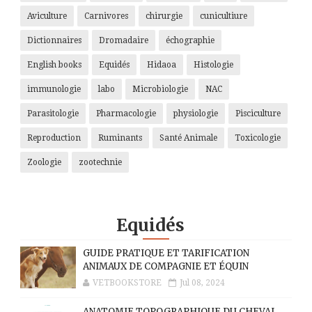
Aviculture
Carnivores
chirurgie
cunicultiure
Dictionnaires
Dromadaire
échographie
English books
Equidés
Hidaoa
Histologie
immunologie
labo
Microbiologie
NAC
Parasitologie
Pharmacologie
physiologie
Pisciculture
Reproduction
Ruminants
Santé Animale
Toxicologie
Zoologie
zootechnie
Equidés
GUIDE PRATIQUE ET TARIFICATION
ANIMAUX DE COMPAGNIE ET ÉQUIN
VETBOOKSTORE
Jul 08, 2024
ANATOMIE TOPOGRAPHIQUE DU CHEVAL