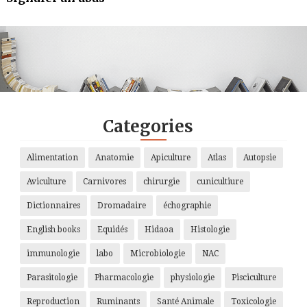
.
.
.
.
Categories
Alimentation
Anatomie
Apiculture
Atlas
Autopsie
Aviculture
Carnivores
chirurgie
cunicultiure
Dictionnaires
Dromadaire
échographie
English books
Equidés
Hidaoa
Histologie
immunologie
labo
Microbiologie
NAC
Parasitologie
Pharmacologie
physiologie
Pisciculture
Reproduction
Ruminants
Santé Animale
Toxicologie