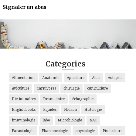
Signaler un abus
.
.
.
.
Categories
Alimentation
Anatomie
Apiculture
Atlas
Autopsie
Aviculture
Carnivores
chirurgie
cunicultiure
Dictionnaires
Dromadaire
échographie
English books
Equidés
Hidaoa
Histologie
immunologie
labo
Microbiologie
NAC
Parasitologie
Pharmacologie
physiologie
Pisciculture