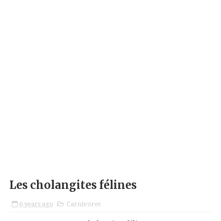
Les cholangites félines
6 years ago
Carnivores