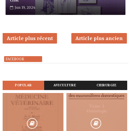
chat
Jun 19, 2024
Article plus récent
Article plus ancien
FACEBOOK
POPULAR
AVICULTURE
CHIRURGIE