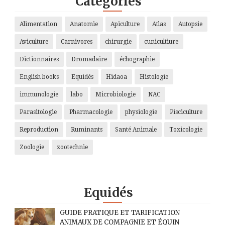
Categories
Alimentation
Anatomie
Apiculture
Atlas
Autopsie
Aviculture
Carnivores
chirurgie
cunicultiure
Dictionnaires
Dromadaire
échographie
English books
Equidés
Hidaoa
Histologie
immunologie
labo
Microbiologie
NAC
Parasitologie
Pharmacologie
physiologie
Pisciculture
Reproduction
Ruminants
Santé Animale
Toxicologie
Zoologie
zootechnie
Equidés
GUIDE PRATIQUE ET TARIFICATION
ANIMAUX DE COMPAGNIE ET ÉQUIN