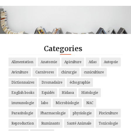
.
.
.
.
Categories
Alimentation
Anatomie
Apiculture
Atlas
Autopsie
Aviculture
Carnivores
chirurgie
cunicultiure
Dictionnaires
Dromadaire
échographie
English books
Equidés
Hidaoa
Histologie
immunologie
labo
Microbiologie
NAC
Parasitologie
Pharmacologie
physiologie
Pisciculture
Reproduction
Ruminants
Santé Animale
Toxicologie