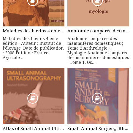
Maladies des bovins 4 eme édition - Manuel Pratique
Anatomie comparée des mammifères domestiques ; Tome 2 Arthrologie + Myologie
Maladies des bovins 4 eme
Anatomie comparée des
édition Auteur : Institut de
mammifères domestiques ;
l'élevage Date de publication
Tome 2 Arthrologie +
: 2008 Edition : France
Myologie Anatomie comparée
Agricole ...
des mammifères domestiques
: Tome 1, Os...
Atlas of Small Animal Ultrasonography, 2nd Edition
Small Animal Surgery, 5th Edition