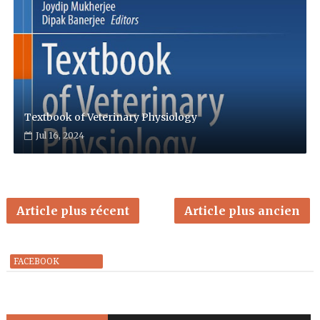
Textbook of Veterinary Physiology
Jul 16, 2024
Article plus récent
Article plus ancien
FACEBOOK