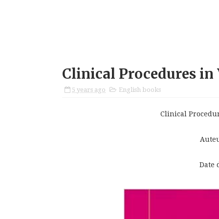
Clinical Procedures in
5 years ago
English books
Clinical Procedur
Aute
Date 