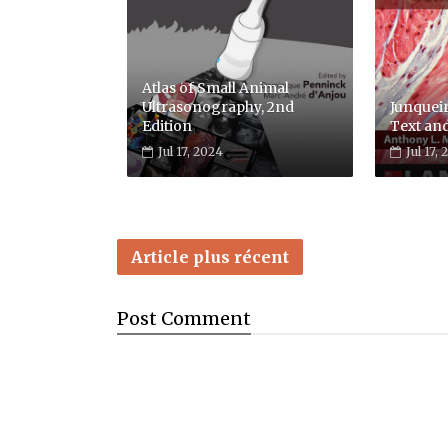
Atlas of Small Animal
Ultrasonography, 2nd
Junqueir
Edition
Text and
Jul 17, 2024
Jul 17,
Article plus récent
Post
Comment