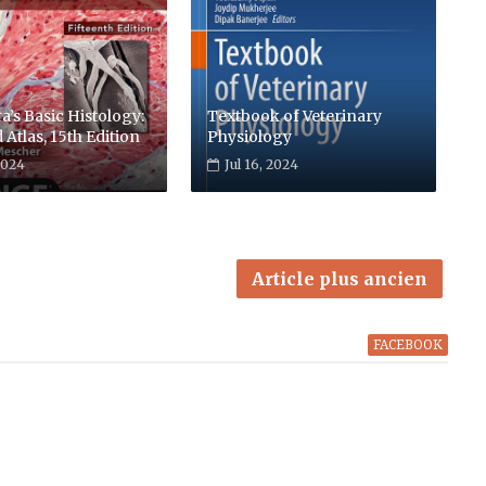
a’s Basic Histology:
Textbook of Veterinary
 Atlas, 15th Edition
Physiology
 2024
Jul 16, 2024
Article plus ancien
FACEBOOK