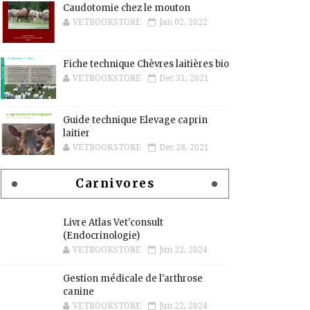
Caudotomie chez le mouton
VETBOOKSTORE
Jan 02, 2022
Fiche technique Chèvres laitières bio
VETBOOKSTORE
Dec 31, 2021
Guide technique Elevage caprin
laitier
VETBOOKSTORE
Dec 28, 2021
Carnivores
Livre Atlas Vet'consult
(Endocrinologie)
VETBOOKSTORE
Jun 22, 2024
Gestion médicale de l'arthrose
canine
VETBOOKSTORE
Jun 22, 2024