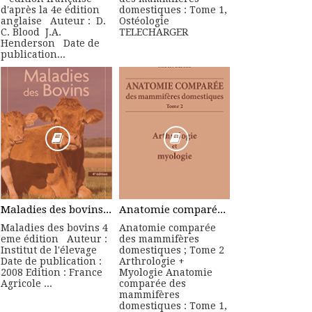
d'après la 4e édition
domestiques : Tome 1,
anglaise Auteur : D.
Ostéologie
C. Blood J.A.
TELECHARGER
Henderson Date de
publication...
Maladies des bovins 4 eme édition - Manuel Pratique
Anatomie comparée des mammifères domestiques ; Tome 2 Arthrologie + Myologie
Maladies des bovins 4
Anatomie comparée
eme édition Auteur :
des mammifères
Institut de l'élevage
domestiques ; Tome 2
Date de publication :
Arthrologie +
2008 Edition : France
Myologie Anatomie
Agricole ...
comparée des
mammifères
domestiques : Tome 1,