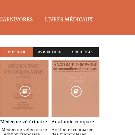
CARNIVORES
LIVRES MÉDICAUX
POPULAR
AVICULTURE
CHIRURGIE
Médecine vétérinaire
Anatomie comparée des mammifères domestiques : Tome 1, Ostéologie
Médecine vétérinaire
Anatomie comparée
édition française
des mammifères