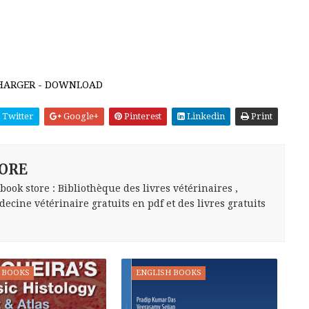
HARGER - DOWNLOAD
Twitter
Google+
Pinterest
Linkedin
Print
ORE
ok store : Bibliothèque des livres vétérinaires ,
ecine vétérinaire gratuits en pdf et des livres gratuits
 BOOKS
ENGLISH BOOKS