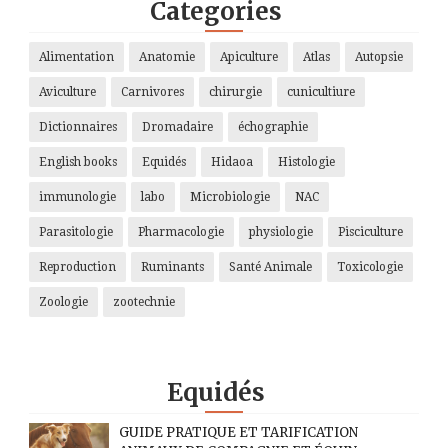
Categories
Alimentation
Anatomie
Apiculture
Atlas
Autopsie
Aviculture
Carnivores
chirurgie
cunicultiure
Dictionnaires
Dromadaire
échographie
English books
Equidés
Hidaoa
Histologie
immunologie
labo
Microbiologie
NAC
Parasitologie
Pharmacologie
physiologie
Pisciculture
Reproduction
Ruminants
Santé Animale
Toxicologie
Zoologie
zootechnie
Equidés
GUIDE PRATIQUE ET TARIFICATION