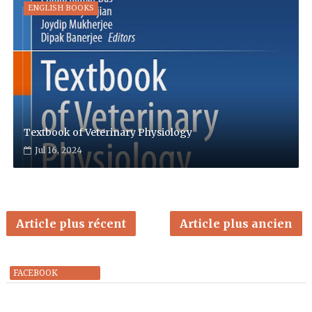
ENGLISH BOOKS
Textbook of Veterinary Physiology
Jul 16, 2024
Article plus récent
Article plus ancien
FACEBOOK