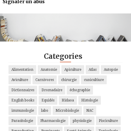
Signaler un abus
.
.
.
.
Categories
Alimentation
Anatomie
Apiculture
Atlas
Autopsie
Aviculture
Carnivores
chirurgie
cunicultiure
Dictionnaires
Dromadaire
échographie
English books
Equidés
Hidaoa
Histologie
immunologie
labo
Microbiologie
NAC
Parasitologie
Pharmacologie
physiologie
Pisciculture