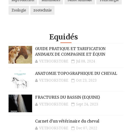
Reproduction
Ruminants
Santé Animale
Toxicologie
Zoologie
zootechnie
Equidés
GUIDE PRATIQUE ET TARIFICATION
ANIMAUX DE COMPAGNIE ET ÉQUIN
VETBOOKSTORE
Jul 08, 2024
ANATOMIE TOPOGRAPHIQUE DU CHEVAL
VETBOOKSTORE
Oct 23, 2023
FRACTURES DU BASSIN (EQUINE)
VETBOOKSTORE
Sept 24, 2023
Carnet d'un vétérinaire du cheval
VETBOOKSTORE
Dec 07, 2022