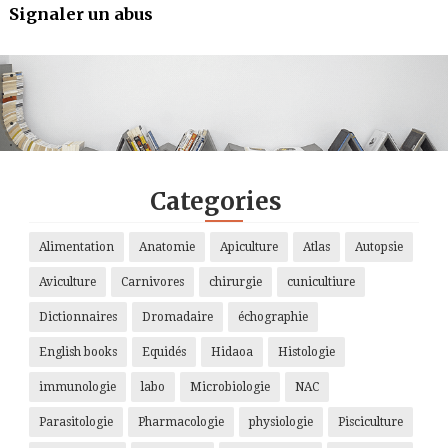
Signaler un abus
.
.
.
.
Categories
Alimentation
Anatomie
Apiculture
Atlas
Autopsie
Aviculture
Carnivores
chirurgie
cunicultiure
Dictionnaires
Dromadaire
échographie
English books
Equidés
Hidaoa
Histologie
immunologie
labo
Microbiologie
NAC
Parasitologie
Pharmacologie
physiologie
Pisciculture