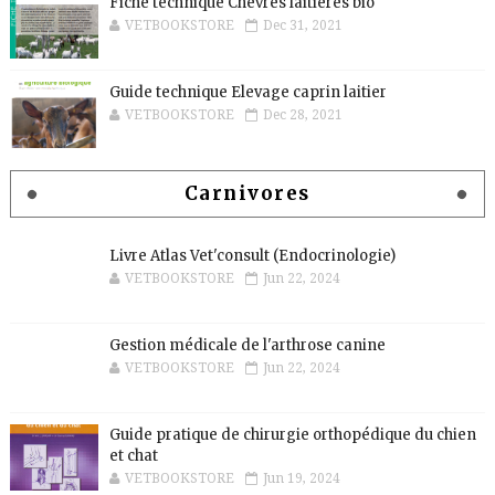
Fiche technique Chèvres laitières bio
VETBOOKSTORE
Dec 31, 2021
Guide technique Elevage caprin laitier
VETBOOKSTORE
Dec 28, 2021
Carnivores
Livre Atlas Vet'consult (Endocrinologie)
VETBOOKSTORE
Jun 22, 2024
Gestion médicale de l'arthrose canine
VETBOOKSTORE
Jun 22, 2024
Guide pratique de chirurgie orthopédique du chien
et chat
VETBOOKSTORE
Jun 19, 2024